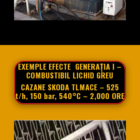
EXEMPLE
EFECTE
GENERAȚIA
I –
COMBUSTIBIL
LICHID
GREU
CAZANE
SKODA
TLMACE
– 525
t/h, 150 bar,
540°C
– 2,000 ORE