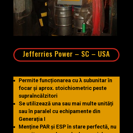
Jefferries Power – SC – USA
Permite funcționarea cu λ subunitar în
focar și aprox. stoichiometric peste
supraîncălzitori
Se utilizează una sau mai multe unități
sau în paralel cu echipamente din
Generația I
Menține PAR și ESP în stare perfectă, nu