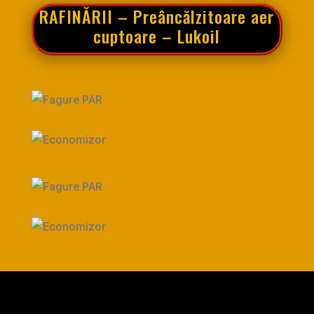
RAFINĂRII – Preâncălzitoare aer
cuptoare – Lukoil