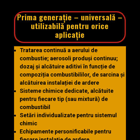
​P
rima
generație
–
universală
–
utilizabilă
pentru
orice
aplicație
Tratarea continuă a aerului de
combustie; aerosoli produși continuu;
dozaj și alcătuire aditivi în funcție de
compoziția combustibililor, de sarcina și
alcătuirea instalației de ardere
Sisteme chimice dedicate, alcătuite
pentru fiecare tip (sau mixtură) de
combustibil
Setări individualizate pentru sistemul
chimic
Echipamente personificabile pentru
fiecare instalație de ardere