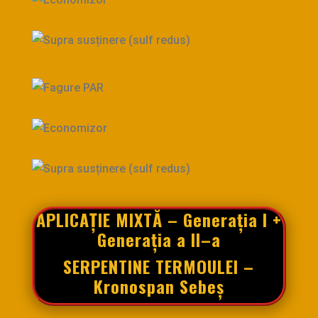
APLICAȚIE
MIXTĂ –
Generația
I +
Generația
a II–a
SERPENTINE
TERMOULEI
–
Kronospan
Sebeș