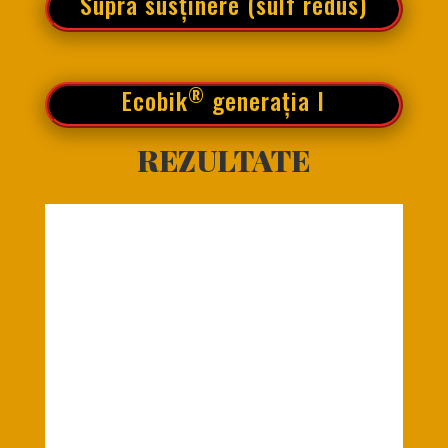
Supra susținere (sulf redus)
®
Ecobik
generația I
REZULTATE