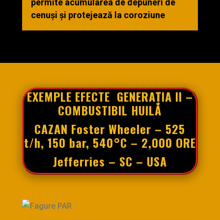
permite acumularea de depuneri de
cenuși și protejează la coroziune
EXEMPLE
EFECTE
GENERAȚIA
II –
COMBUSTIBIL
HUILĂ
CAZAN
Foster Wheeler – 525
t/h, 150 bar,
540°C
– 2,000 ORE
Jefferries
– SC – USA