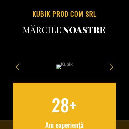
KUBIK PROD COM SRL
MĂRCILE
NOASTRE
28+
Ani experiență