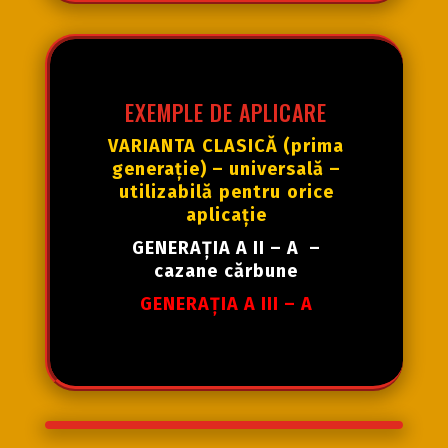
EXEMPLE DE APLICARE
VARIANTA
CLASICĂ
(prima
generație
) –
universală
–
utilizabilă
pentru
orice
aplicație
GENERAȚIA
A II – A
–
cazane
cărbune
GENERAȚIA
A III – A