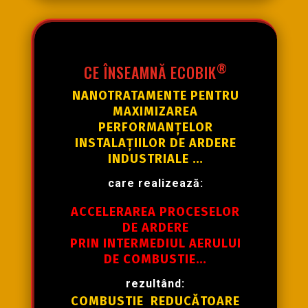
®
CE ÎNSEAMNĂ ECOBIK
NANOTRATAMENTE PENTRU
MAXIMIZAREA
PERFORMANȚELOR
INSTALAȚIILOR DE ARDERE
INDUSTRIALE
…
care
realizează
:
ACCELERAREA PROCESELOR
DE ARDERE
PRIN INTERMEDIUL AERULUI
DE COMBUSTIE
…
rezultând
:
COMBUSTIE REDUCĂTOARE