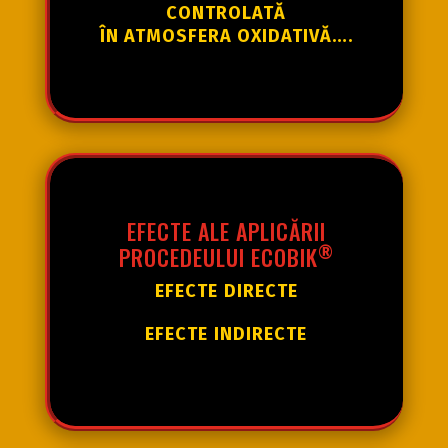
CONTROLATĂ
ÎN ATMOSFERA OXIDATIVĂ
….
EFECTE ALE APLICĂRII
®
PROCEDEULUI ECOBIK
EFECTE
DIRECTE
EFECTE
INDIRECTE