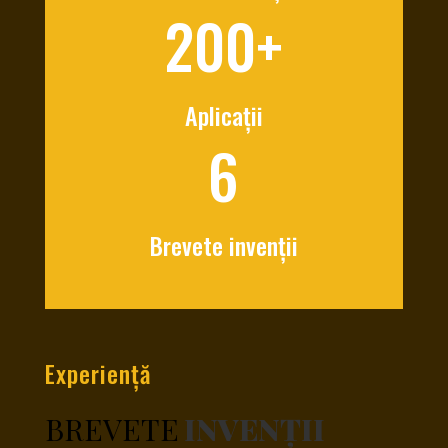
200+
Aplicații
6
Brevete invenții
Experiență
BREVETE
INVENȚII