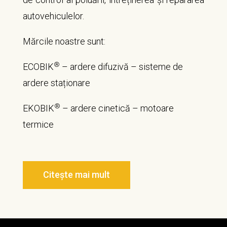
autovehiculelor.
Mărcile noastre sunt:
®
ECOBIK
– ardere difuzivă – sisteme de
ardere staționare
®
EKOBIK
– ardere cinetică – motoare
termice
Citește mai mult