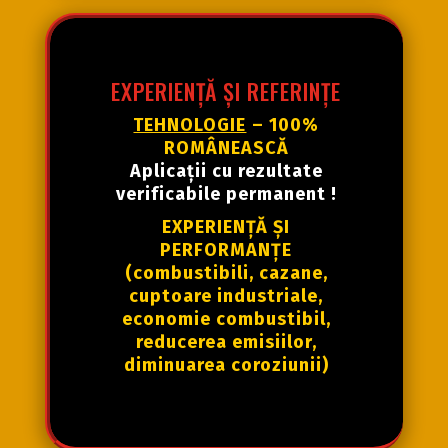
EXPERIENȚĂ ȘI REFERINȚE
TEHNOLOGIE
– 100%
ROMÂNEASCĂ
Aplicații
cu
rezultate
verificabile
permanent !
EXPERIENȚĂ
ȘI
PERFORMANȚE
(combustibili, cazane,
cuptoare industriale,
economie combustibil,
reducerea emisiilor,
diminuarea coroziunii)