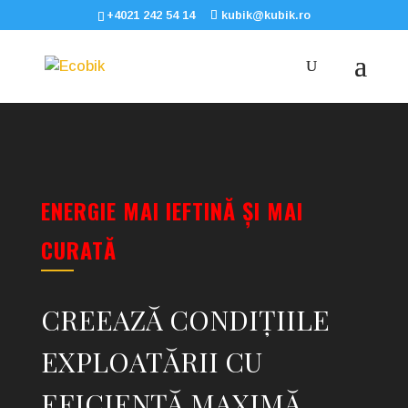
+4021 242 54 14
kubik@kubik.ro
Video
Player
ENERGIE
MAI
IEFTINĂ
ȘI MAI
CURATĂ
CREEAZĂ CONDIȚIILE
EXPLOATĂRII CU
EFICIENȚĂ MAXIMĂ