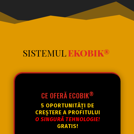
SISTEMUL
EKOBIK®
®
CE OFERĂ ECOBIK
5
OPORTUNITĂȚI DE
CREȘTERE A PROFITULUI
O SINGURĂ TEHNOLOGIE!
GRATIS!