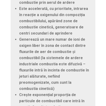
combustie
prin
aerul
de
ardere
Este
accelerată
, cu
prioritate
,
intrarea
în
reacție
a
oxigenului
din
compoziția
combustibilului
,
apărând
zone de
combustie
cinetică
,
generatoare
de
centri
secundari
de aprindere
Generează
un mare
numar
de
ioni
de
oxigen
liber în
zona
de contact
dintre
fluxurile
de
aer
de
combustie
ș
i
combustibil
(la
sistemele
de
ardere
industriale
combustia
este
difuzivă
–
fluxurile
intră în
incinta
de
combustie
în
jeturi
alăturate
,
nefiind
preomogenizate
, cum
sunt
la
combustia
cinetică
)
Crește
exponențial
proporția
de
particule
de
combustibil
care intră în