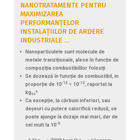
NANOTRATAMENTE PENTRU
MAXIMIZAREA
PERFORMANȚELOR
INSTALAȚIILOR DE ARDERE
INDUSTRIALE …
Nanoparticulele
sunt
molecule de
metale
tranziționale
,
alese
în
funcție
de
compoziția
combustibililor
folosiți
Se
dozează
în
funcție
de
combustibil
, in
-15
-12
proporție
de 10
÷ 10
,
raportat
la
kg
*
cc
Ca
excepție
, la
cărbuni
inferiori
,
sau
deșeuri
cu
putere
calorifică
redusă
, se
poate
ajunge la
dozaje
mai
mari
,
dar
de
-9
cel
mult
la 10