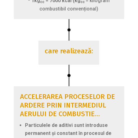
* 1kg
= 7000 kcal (kg
= kilogram
cc
cc
combustibil convențional)
care realizează:
ACCELERAREA PROCESELOR DE
ARDERE PRIN INTERMEDIUL
AERULUI DE COMBUSTIE…
Particulele
de
aditivi
sunt
introduse
permanent ș
i
constant în
procesul
de