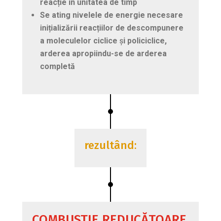
reacție
în
unitatea
de
timp
Se
ating
nivelele
de
energie
necesare
inițializării
reacțiilor
de
descompunere
a
moleculelor c
iclice
ș
i
policiclice
,
arderea
apropiindu
-se de
arderea
completă
rezultând:
COMBUSTIE REDUCĂTOARE