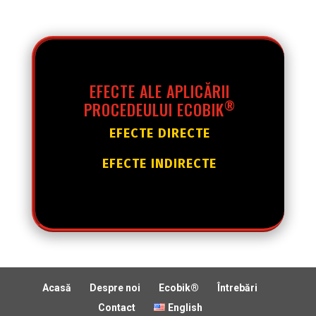
EFECTE ALE APLICĂRII
®
PROCEDEULUI ECOBIK
EFECTE
DIRECTE
EFECTE
INDIRECTE
Acasă
Despre noi
Ecobik®
Întrebări
Contact
English