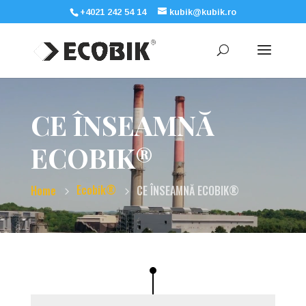
+4021 242 54 14
kubik@kubik.ro
Video
Player
CE ÎNSEAMNĂ
ECOBIK®
Ecobik®
Home
CE ÎNSEAMNĂ ECOBIK®