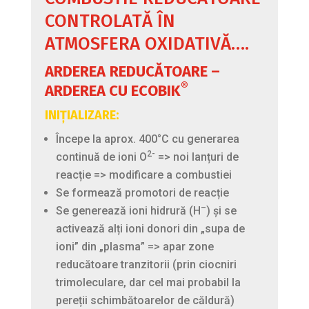
CONTROLATĂ ÎN
ATMOSFERA OXIDATIVĂ….
ARDEREA
REDUCĂTOARE
–
®
ARDEREA
CU
ECOBIK
INIȚIALIZARE:
Începe la aprox. 400°C cu generarea
2-
continuă de ioni O
=> noi lanțuri de
reacție => modificare a combustiei
Se formează promotori de reacție
–
Se generează ioni hidrură (H
) și se
activează alți ioni donori din „supa de
ioni” din „plasma” => apar zone
reducătoare tranzitorii (prin ciocniri
trimoleculare, dar cel mai probabil la
pereții schimbătoarelor de căldură)