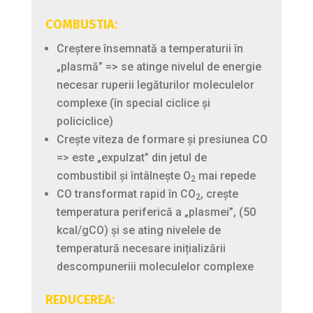
COMBUSTIA:
Creștere însemnată a temperaturii în
„plasmă” => se atinge nivelul de energie
necesar ruperii legăturilor moleculelor
complexe (în special ciclice și
policiclice)
Crește viteza de formare și presiunea CO
=> este „expulzat” din jetul de
combustibil și întâlnește O
mai repede
2
CO transformat rapid în CO
, crește
2
temperatura periferică a „plasmei”, (50
kcal/gCO) și se ating nivelele de
temperatură necesare inițializării
descompuneriii moleculelor complexe
REDUCEREA: